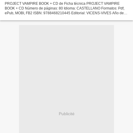
PROJECT VAMPIRE BOOK + CD de Ficha técnica PROJECT VAMPIRE
BOOK + CD Número de páginas: 80 Idioma: CASTELLANO Formatos: Pdf,
ePub, MOBI, FB2 ISBN: 9788468210445 Editorial: VICENS-VIVES Año de
edición: 2012 Descargar eBook gratis Descarga gratis audiolibros...
Publicité