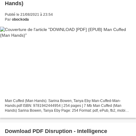
Hands)
Publié le 21/08/2021 à 23:54
Par
obockoda
Man Cuffed (Man Hands). Sarina Bowen, Tanya Eby Man-Cuffed-Man-
Hands.pdf ISBN: 9781942444954 | 254 pages | 7 Mb Man Cuffed (Man
Hands) Sarina Bowen, Tanya Eby Page: 254 Format: pdf, ePub, fb2, mobi
ISBN: 9781942444954 Publisher: Rennie Road Books Download...
Download PDF Disruption - Intelligence