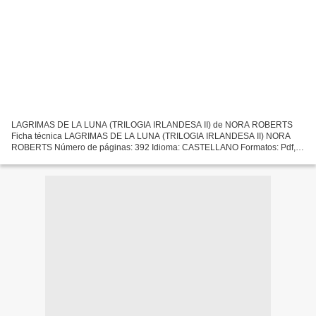
LAGRIMAS DE LA LUNA (TRILOGIA IRLANDESA II) de NORA ROBERTS
Ficha técnica LAGRIMAS DE LA LUNA (TRILOGIA IRLANDESA II) NORA
ROBERTS Número de páginas: 392 Idioma: CASTELLANO Formatos: Pdf,
ePub, MOBI, FB2 ISBN: 9788466333597 Editorial: DEBOLSILLO (PUNTO...