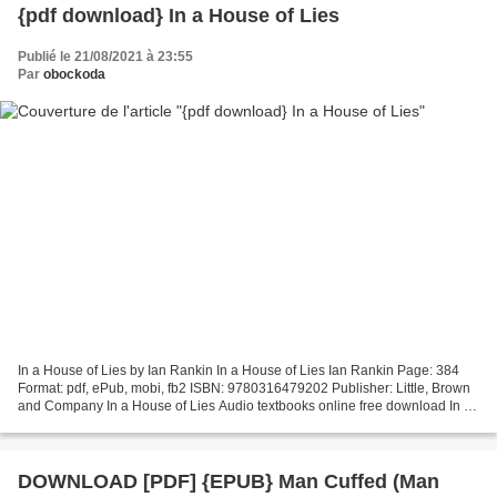
{pdf download} In a House of Lies
Publié le 21/08/2021 à 23:55
Par
obockoda
In a House of Lies by Ian Rankin In a House of Lies Ian Rankin Page: 384
Format: pdf, ePub, mobi, fb2 ISBN: 9780316479202 Publisher: Little, Brown
and Company In a House of Lies Audio textbooks online free download In a
House of Lies RTF DJVU CHM Download...
DOWNLOAD [PDF] {EPUB} Man Cuffed (Man