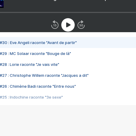
#30 : Eve Angeli raconte "Avant de partir"
#29 : MC Solaar raconte "Bouge de là"
28 : Lorie raconte "Je vais vite"
#27 : Christophe Willem raconte "Jacques a dit"
#26 : Chimène Badi raconte "Entre nous"
#25 : Indochine raconte "3e sexe"
#24 : Zaho raconte "C'est chelou"
#23 : Patrick Bruel raconte "Au café des délices"
#22 : Kyo raconte "Le chemin"