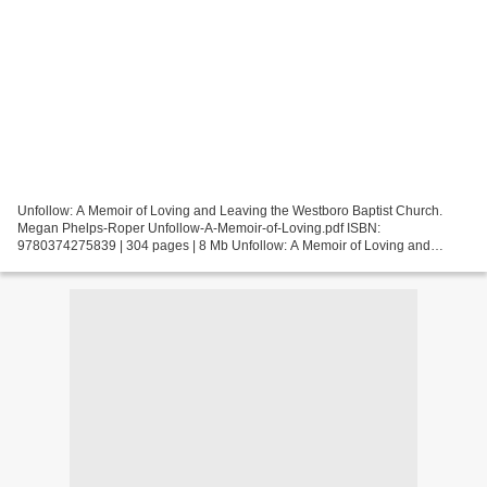
Unfollow: A Memoir of Loving and Leaving the Westboro Baptist Church.
Megan Phelps-Roper Unfollow-A-Memoir-of-Loving.pdf ISBN:
9780374275839 | 304 pages | 8 Mb Unfollow: A Memoir of Loving and
Leaving the Westboro Baptist Church Megan Phelps-Roper Page:...